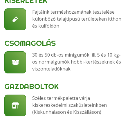
KÍSÉRLETEK
Fajtáink terméshozamának tesztelése
különböző talajtípusú területeken itthon
és külföldön
CSOMAGOLÁS
30 és 50 db-os minigumók, ill. 5 és 10 kg-
os normálgumók hobbi-kertészeknek és
viszonteladóknak
GAZDABOLTOK
Széles termékpaletta várja
kiskereskedelmi szaküzleteinkben
(Kiskunhalason és Kisszálláson)