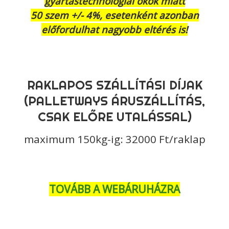
gyártástechnológiai okok miatt
50 szem +/- 4%, esetenként azonban
előfordulhat nagyobb eltérés is!
RAKLAPOS SZÁLLÍTÁSI DÍJAK
(PALLETWAYS ÁRUSZÁLLÍTÁS,
CSAK ELŐRE UTALÁSSAL)
maximum 150kg-ig: 32000 Ft/raklap
TOVÁBB A WEBÁRUHÁZRA