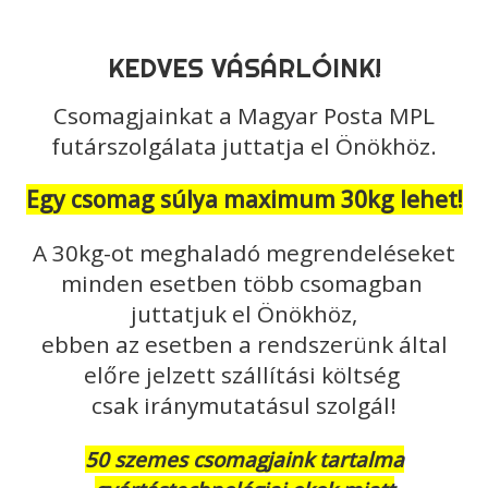
KEDVES VÁSÁRLÓINK!
Csomagjainkat a Magyar Posta MPL
futárszolgálata juttatja el Önökhöz.
Egy csomag súlya maximum 30kg lehet!
A 30kg-ot meghaladó megrendeléseket
minden esetben több csomagban
juttatjuk el Önökhöz,
ebben az esetben a rendszerünk által
előre jelzett szállítási költség
csak iránymutatásul szolgál!
50 szemes csomagjaink tartalma