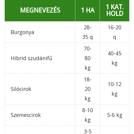
1 KAT.
MEGNEVEZÉS
1 HA
HOLD
28-
16-20
Burgonya
35 q
q
70-
40-45
Hibrid szudánifű
80
kg
kg
18-
10-12
Silócirok
20
kg
kg
8-10
Szemescirok
5-6 kg
kg
3-5