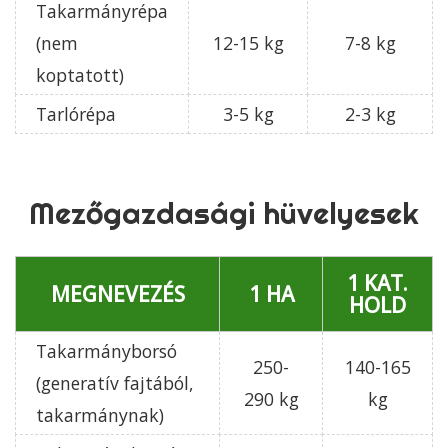
Takarmányrépa
(nem
12-15 kg
7-8 kg
koptatott)
Tarlórépa
3-5 kg
2-3 kg
Mezőgazdasági hüvelyesek
1 KAT.
MEGNEVEZÉS
1 HA
HOLD
Takarmányborsó
250-
140-165
(generatív fajtából,
290 kg
kg
takarmánynak)