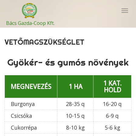
Toggl
navig
Bács Gazda-Coop Kft.
VETŐMAGSZÜKSÉGLET
Gyökér- és gumós növények
1 KAT.
MEGNEVEZÉS
1 HA
HOLD
Burgonya
28-35 q
16-20 q
Csicsóka
10-15 q
6-9 q
Cukorrépa
8-10 kg
5-6 kg