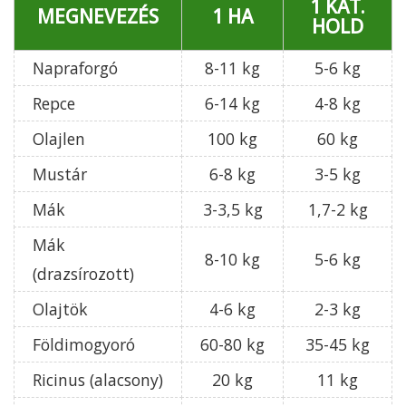
1 KAT.
MEGNEVEZÉS
1 HA
HOLD
Napraforgó
8-11 kg
5-6 kg
Repce
6-14 kg
4-8 kg
Olajlen
100 kg
60 kg
Mustár
6-8 kg
3-5 kg
Mák
3-3,5 kg
1,7-2 kg
Mák
8-10 kg
5-6 kg
(drazsírozott)
Olajtök
4-6 kg
2-3 kg
Földimogyoró
60-80 kg
35-45 kg
Ricinus (alacsony)
20 kg
11 kg