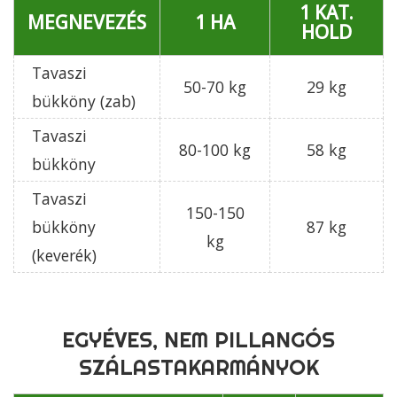
1 KAT.
MEGNEVEZÉS
1 HA
HOLD
Tavaszi
50-70 kg
29 kg
bükköny (zab)
Tavaszi
80-100 kg
58 kg
bükköny
Tavaszi
150-150
bükköny
87 kg
kg
(keverék)
EGYÉVES, NEM PILLANGÓS
SZÁLASTAKARMÁNYOK