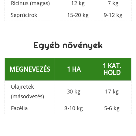
Ricinus (magas)
12 kg
7 kg
Seprűcirok
15-20 kg
9-12 kg
Egyéb növények
1 KAT.
MEGNEVEZÉS
1 HA
HOLD
Olajretek
30 kg
17 kg
(másodvetés)
Facélia
8-10 kg
5-6 kg