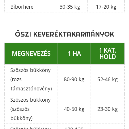
Bíborhere
30-35 kg
17-20 kg
ŐSZI KEVERÉKTAKARMÁNYOK
1 KAT.
MEGNEVEZÉS
1 HA
HOLD
Szöszös bükköny
(rozs
80-90 kg
52-46 kg
támasztónövény)
Szöszös bükköny
(szöszös
40-50 kg
23-30 kg
bükköny)