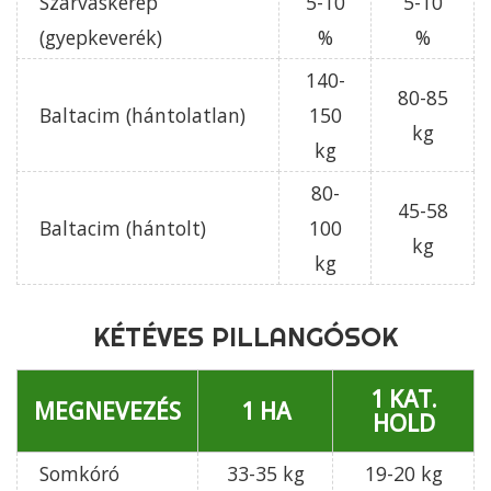
Szarvaskerep
5-10
5-10
(gyepkeverék)
%
%
140-
80-85
Baltacim (hántolatlan)
150
kg
kg
80-
45-58
Baltacim (hántolt)
100
kg
kg
KÉTÉVES PILLANGÓSOK
1 KAT.
MEGNEVEZÉS
1 HA
HOLD
Somkóró
33-35 kg
19-20 kg