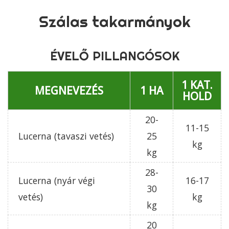
Szálas takarmányok
ÉVELŐ PILLANGÓSOK
1 KAT.
MEGNEVEZÉS
1 HA
HOLD
20-
11-15
Lucerna (tavaszi vetés)
25
kg
kg
28-
Lucerna (nyár végi
16-17
30
vetés)
kg
kg
20