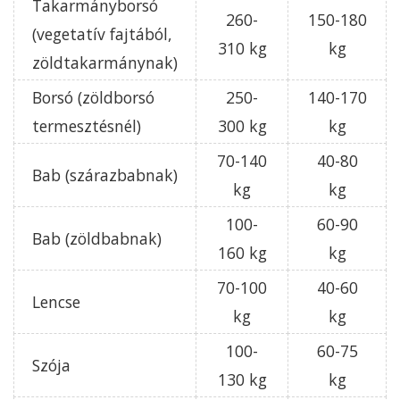
Takarmányborsó
260-
150-180
(vegetatív fajtából,
310 kg
kg
zöldtakarmánynak)
Borsó (zöldborsó
250-
140-170
termesztésnél)
300 kg
kg
70-140
40-80
Bab (szárazbabnak)
kg
kg
100-
60-90
Bab (zöldbabnak)
160 kg
kg
70-100
40-60
Lencse
kg
kg
100-
60-75
Szója
130 kg
kg