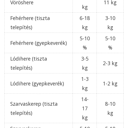
Vöröshere
11 kg
kg
Fehérhere (tiszta
6-18
3-10
telepítés)
kg
kg
5-10
5-10
Fehérhere (gyepkeverék)
%
%
Lódihere (tiszta
3-5
2-3 kg
telepítés)
kg
1-3
Lódihere (gyepkeverék)
1-2 kg
kg
14-
Szarvaskerep (tiszta
8-10
17
telepítés)
kg
kg