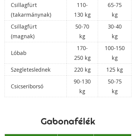
Csillagfürt
110-
65-75
(takarmánynak)
130 kg
kg
Csillagfürt
50-70
30-40
(magnak)
kg
kg
170-
100-150
Lóbab
250 kg
kg
Szegleteslednek
220 kg
125 kg
90-130
50-75
Csicseriborsó
kg
kg
Gabonafélék