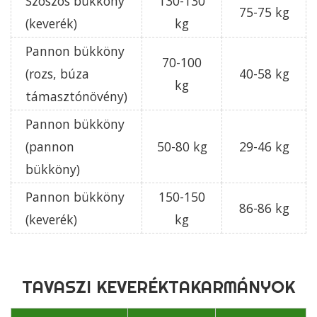
Szöszös bükköny
130-130
75-75 kg
(keverék)
kg
Pannon bükköny
70-100
(rozs, búza
40-58 kg
kg
támasztónövény)
Pannon bükköny
(pannon
50-80 kg
29-46 kg
bükköny)
Pannon bükköny
150-150
86-86 kg
(keverék)
kg
TAVASZI KEVERÉKTAKARMÁNYOK