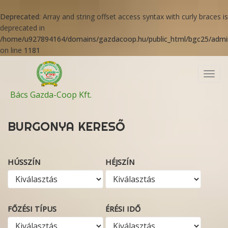
Deprecated
: Array and string offset access syntax with curly braces is
deprecated in
/home/u927894164/domains/gazdacoop.hu/public_html/bgc25/admini
on line
1181
Toggl
navig
Bács Gazda-Coop Kft.
BURGONYA KERESŐ
HÚSSZÍN
HÉJSZÍN
FŐZÉSI TÍPUS
ÉRÉSI IDŐ