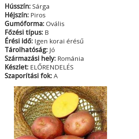
Hússzín:
Sárga
Héjszín:
Piros
Gumóforma:
Ovális
Főzési típus:
B
Érési idő:
Igen korai érésű
Tárolhatóság:
Jó
Származási hely:
Románia
Készlet:
ELŐRENDELÉS
Szaporítási fok:
A