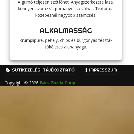
A gumó teljesen szétfőhet. Anyagszerkezete laza,
könnyen szárazzá, porhanyóssá válhat. Textúrája
közepesnél nagyobb szemcsés.
ALKALMASSÁG
Krumplipüré, pehely, chips és burgonyás tészták
tökéletes alapanyaga.
SÜTIKEZELÉSI TÁJÉKOZTATÓ
IMPRESSZUM
Copyright © 2026
Bács Gazda-Coop