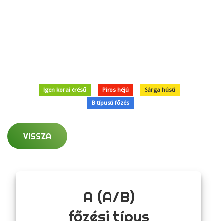
Igen korai érésű
Piros héjú
Sárga húsú
B típusú főzés
VISSZA
A (A/B)
főzési típus