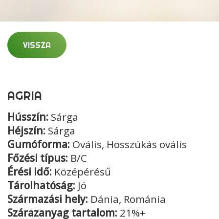
VISSZA
AGRIA
Hússzín:
Sárga
Héjszín:
Sárga
Gumóforma:
Ovális, Hosszúkás ovális
Főzési típus:
B/C
Érési idő:
Középérésű
Tárolhatóság:
Jó
Származási hely:
Dánia, Románia
Szárazanyag tartalom:
21%+