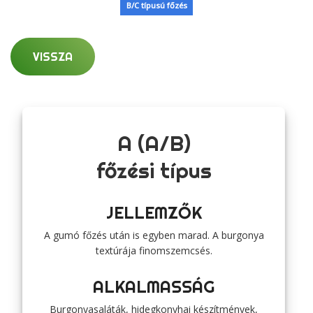
B/C típusú főzés
VISSZA
A (A/B)
főzési típus
JELLEMZŐK
A gumó főzés után is egyben marad. A burgonya
textúrája finomszemcsés.
ALKALMASSÁG
Burgonyasaláták, hidegkonyhai készítmények,