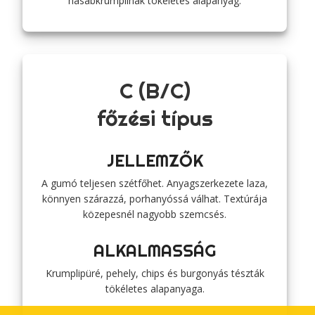
hasábkrumplinak tökéletes alapanyag.
C (B/C)
főzési típus
JELLEMZŐK
A gumó teljesen szétfőhet. Anyagszerkezete laza,
könnyen szárazzá, porhanyóssá válhat. Textúrája
közepesnél nagyobb szemcsés.
ALKALMASSÁG
Krumplipüré, pehely, chips és burgonyás tészták
tökéletes alapanyaga.