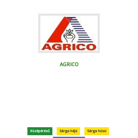
AGRICO
Középérésű
Sárga héjú
Sárga húsú