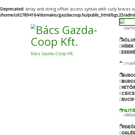
Deprecated
: Array and string offset access syntax with curly braces i
/home/u927894164/domains/gazdacoop.hu/public_html/bgc25/admini
AKTU
RÓLU
HÍREK
ESEM
Bács Gazda-Coop Kft.
TUD
BURG
BURG
VETŐ
CSICS
RUCIP
FAJTÁ
MÉDI
VIDEÓ
GALÉR