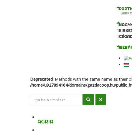
PARTN
KAPC
NAGY
KISKE
CÉGA
WEBÁ
Deprecated
: Methods with the same name as their cl
/home/u927894164/domains/gazdacoop.hu/public_ht
AGRIA