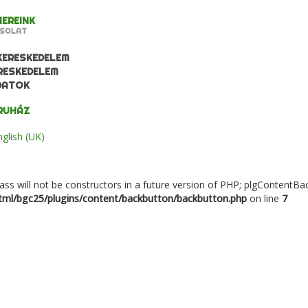
EREINK
SOLAT
KERESKEDELEM
RESKEDELEM
DATOK
RUHÁZ
ass will not be constructors in a future version of PHP; plgContentB
ml/bgc25/plugins/content/backbutton/backbutton.php
on line
7