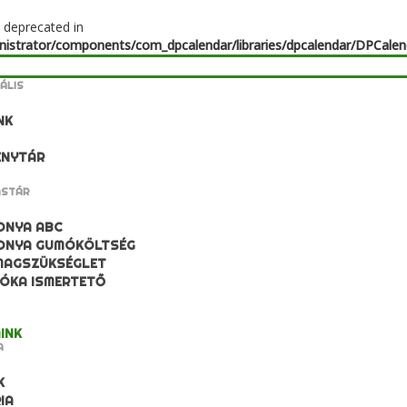
s deprecated in
strator/components/com_dpcalendar/libraries/dpcalendar/DPCalen
ÁLIS
NK
ÉNYTÁR
ÁSTÁR
ONYA ABC
ONYA GUMÓKÖLTSÉG
MAGSZÜKSÉGLET
ÓKA ISMERTETŐ
INK
A
K
IA