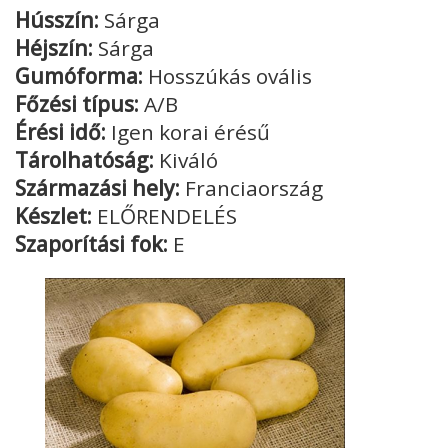
Hússzín:
Sárga
Héjszín:
Sárga
Gumóforma:
Hosszúkás ovális
Főzési típus:
A/B
Érési idő:
Igen korai érésű
Tárolhatóság:
Kiváló
Származási hely:
Franciaország
Készlet:
ELŐRENDELÉS
Szaporítási fok:
E