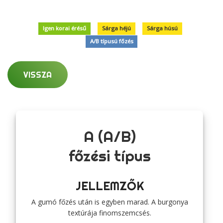
Igen korai érésű
Sárga héjú
Sárga húsú
A/B típusú főzés
VISSZA
A (A/B)
főzési típus
JELLEMZŐK
A gumó főzés után is egyben marad. A burgonya
textúrája finomszemcsés.