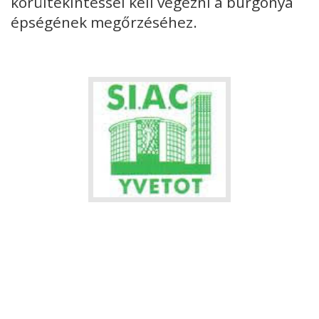
körültekintéssel kell végezni a burgonya
épségének megőrzéséhez.