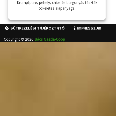
Krumplipüré, pehely, chips és burgonyás tészták
tökéletes alapanyaga.
SÜTIKEZELÉSI TÁJÉKOZTATÓ
IMPRESSZUM
Copyright © 2026
Bács Gazda-Coop