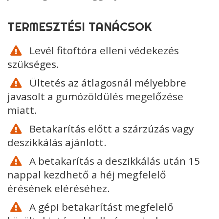
TERMESZTÉSI TANÁCSOK
Levél fitoftóra elleni védekezés
szükséges.
Ültetés az átlagosnál mélyebbre
javasolt a gumózöldülés megelőzése
miatt.
Betakarítás előtt a szárzúzás vagy
deszikkálás ajánlott.
A betakarítás a deszikkálás után 15
nappal kezdhető a héj megfelelő
érésének eléréséhez.
A gépi betakarítást megfelelő