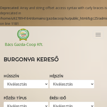
Deprecated
: Array and string offset access syntax with curly braces is
deprecated in
/home/u927894164/domains/gazdacoop.hu/public_html/bgc25/admini
on line
1181
Toggl
navig
Bács Gazda-Coop Kft.
BURGONYA KERESŐ
HÚSSZÍN
HÉJSZÍN
FŐZÉSI TÍPUS
ÉRÉSI IDŐ