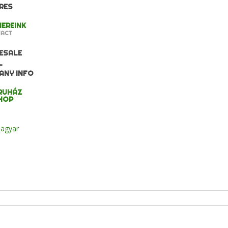
RES
EREINK
ACT
ESALE
L
ANY INFO
RUHÁZ
HOP