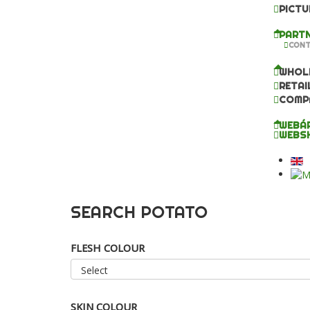
PICTU
PARTN
CONT
WHOL
RETAI
COMP
WEBÁ
WEBS
SEARCH POTATO
FLESH COLOUR
SKIN COLOUR