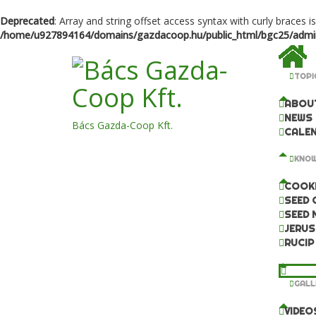
Deprecated
: Array and string offset access syntax with curly braces i
/home/u927894164/domains/gazdacoop.hu/public_html/bgc25/admini
TOPI
ABOU
NEWS
Bács Gazda-Coop Kft.
CALE
KNOW
COOKI
SEED 
SEED 
JERUS
RUCIP
VARIE
GALL
VIDEO