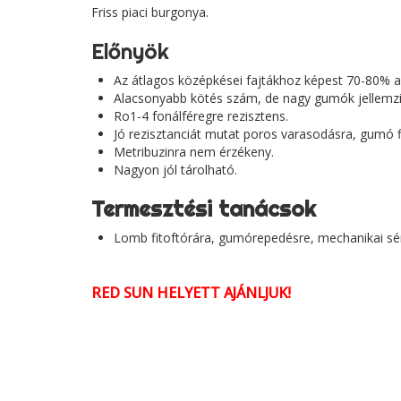
Friss piaci burgonya.
Előnyök
Az átlagos középkései fajtákhoz képest 70-80% a
Alacsonyabb kötés szám, de nagy gumók jellemzi
Ro1-4 fonálféregre rezisztens.
Jó rezisztanciát mutat poros varasodásra, gumó fi
Metribuzinra nem érzékeny.
Nagyon jól tárolható.
Termesztési tanácsok
Lomb fitoftórára, gumórepedésre, mechanikai sé
RED SUN HELYETT AJÁNLJUK!