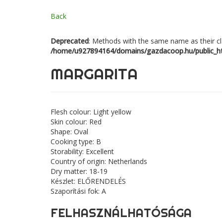
Back
Deprecated
: Methods with the same name as their cl
/home/u927894164/domains/gazdacoop.hu/public_ht
MARGARITA
Flesh colour:
Light yellow
Skin colour:
Red
Shape:
Oval
Cooking type:
B
Storability:
Excellent
Country of origin:
Netherlands
Dry matter:
18-19
Készlet:
ELŐRENDELÉS
Szaporítási fok:
A
FELHASZNÁLHATÓSÁGA