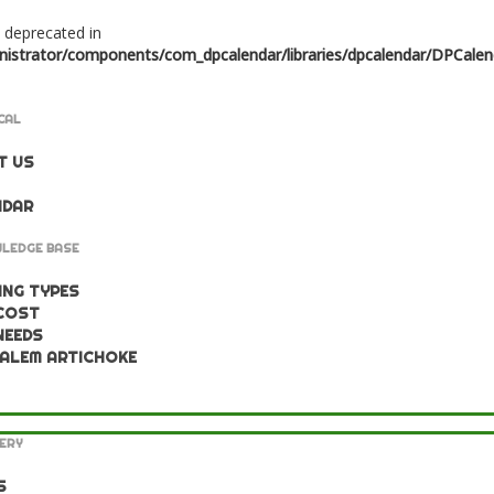
s deprecated in
strator/components/com_dpcalendar/libraries/dpcalendar/DPCalen
CAL
T US
NDAR
LEDGE BASE
NG TYPES
COST
NEEDS
ALEM ARTICHOKE
TIES
ERY
S