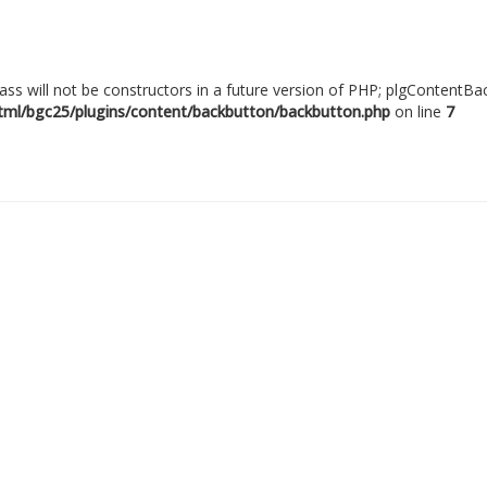
ass will not be constructors in a future version of PHP; plgContentB
ml/bgc25/plugins/content/backbutton/backbutton.php
on line
7