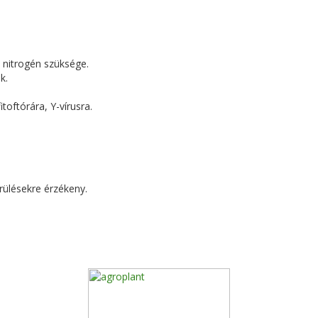
 nitrogén szüksége.
k.
toftórára, Y-vírusra.
rülésekre érzékeny.