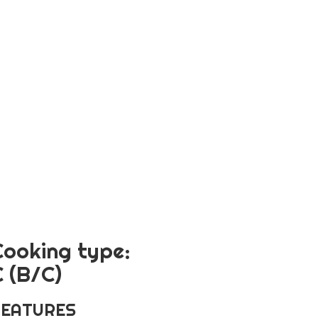
Cooking type:
C (B/C)
FEATURES